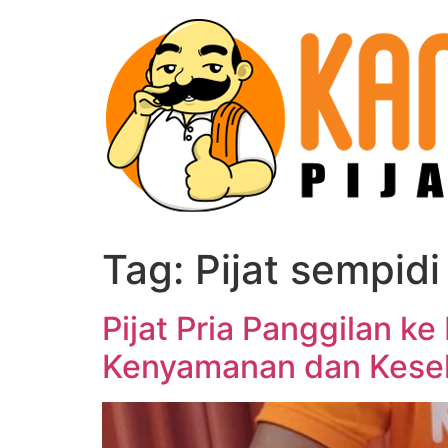
Skip
to
content
Tag:
Pijat sempidi
Pijat Pria Panggilan k
Kenyamanan dan Kese