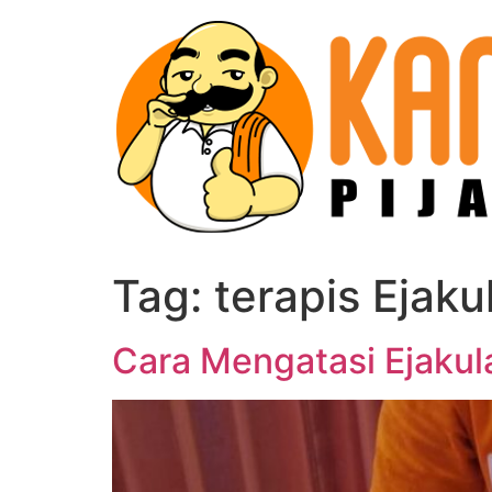
Skip
to
content
Tag:
terapis Ejakul
Cara Mengatasi Ejakulas