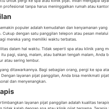
u untuk pergi ke spa atau klinik pijat. Inilah mengapa lay
an profesional tanpa harus meninggalkan rumah atau kantor
ilan
 semakin populer adalah kemudahan dan kenyamanan yang d
 Cukup dengan satu panggilan telepon atau pesan melalui ap
bagi mereka yang memiliki waktu terbatas.
ilitas dalam hal waktu. Tidak seperti spa atau klinik yang m
itu pagi, siang, malam, atau bahkan tengah malam, Anda bi
r atau sering lembur.
i yang ditawarkannya. Bagi sebagian orang, pergi ke spa ata
. Dengan layanan pijat panggilan, Anda bisa menikmati pija
rsonal dan menyenangkan.
rapis
timbangkan layanan pijat panggilan adalah kualitas terap
dak kalah dengan spa atau klinik pijat ternama. Terapis y