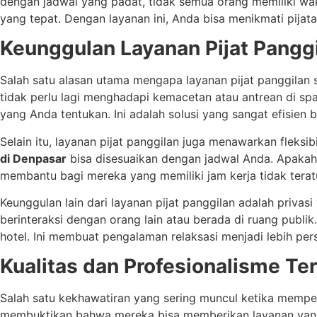
dengan jadwal yang padat, tidak semua orang memiliki wakt
yang tepat. Dengan layanan ini, Anda bisa menikmati pijat
Keunggulan Layanan Pijat Pangg
Salah satu alasan utama mengapa layanan pijat panggilan
tidak perlu lagi menghadapi kemacetan atau antrean di spa.
yang Anda tentukan. Ini adalah solusi yang sangat efisien 
Selain itu, layanan pijat panggilan juga menawarkan fleksib
di Denpasar
bisa disesuaikan dengan jadwal Anda. Apakah 
membantu bagi mereka yang memiliki jam kerja tidak teratu
Keunggulan lain dari layanan pijat panggilan adalah privas
berinteraksi dengan orang lain atau berada di ruang publik
hotel. Ini membuat pengalaman relaksasi menjadi lebih pe
Kualitas dan Profesionalisme Te
Salah satu kekhawatiran yang sering muncul ketika memper
membuktikan bahwa mereka bisa memberikan layanan yang ti