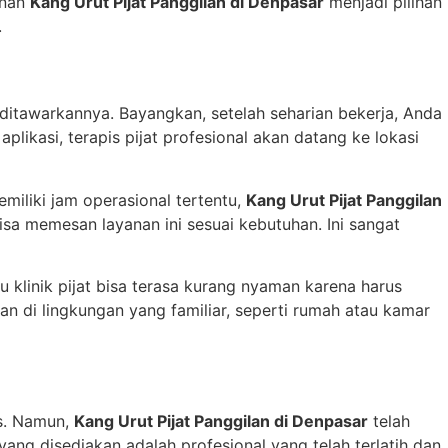
anan
Kang Urut Pijat Panggilan di Denpasar
menjadi pilihan
.
itawarkannya. Bayangkan, setelah seharian bekerja, Anda
likasi, terapis pijat profesional akan datang ke lokasi
emiliki jam operasional tertentu,
Kang Urut Pijat Panggilan
sa memesan layanan ini sesuai kebutuhan. Ini sangat
u klinik pijat bisa terasa kurang nyaman karena harus
tan di lingkungan yang familiar, seperti rumah atau kamar
is. Namun,
Kang Urut Pijat Panggilan di Denpasar
telah
ang disediakan adalah profesional yang telah terlatih dan