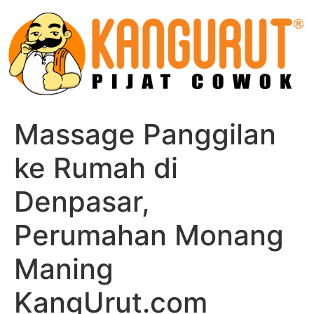
Skip
to
content
Massage Panggilan
ke Rumah di
Denpasar,
Perumahan Monang
Maning
KangUrut.com