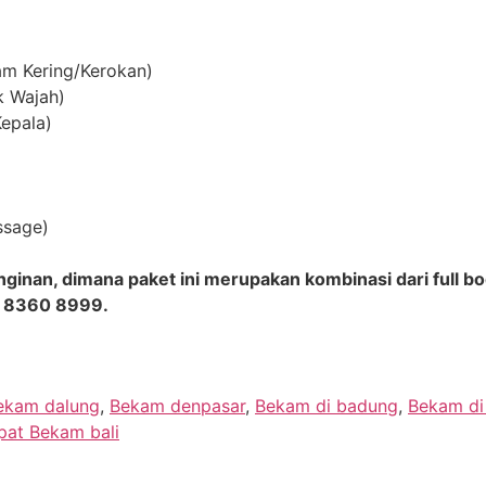
am Kering/Kerokan)
k Wajah)
Kepala)
ssage)
ginan, dimana paket ini merupakan kombinasi dari full bo
8 8360 8999.
ekam dalung
,
Bekam denpasar
,
Bekam di badung
,
Bekam di 
pat Bekam bali