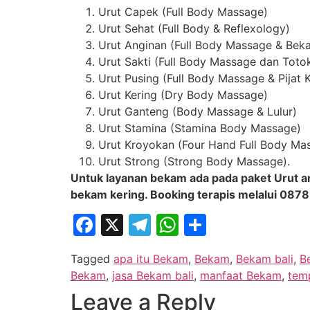
Urut Capek (Full Body Massage)
Urut Sehat (Full Body & Reflexology)
Urut Anginan (Full Body Massage & Bek
Urut Sakti (Full Body Massage dan Toto
Urut Pusing (Full Body Massage & Pijat 
Urut Kering (Dry Body Massage)
Urut Ganteng (Body Massage & Lulur)
Urut Stamina (Stamina Body Massage)
Urut Kroyokan (Four Hand Full Body Ma
Urut Strong (Strong Body Massage).
Untuk layanan bekam ada pada paket Urut an
bekam kering. Booking terapis melalui 087
Facebook
X
Telegram
WhatsApp
Share
Tagged
apa itu Bekam
,
Bekam
,
Bekam bali
,
B
Bekam
,
jasa Bekam bali
,
manfaat Bekam
,
tem
Leave a Reply