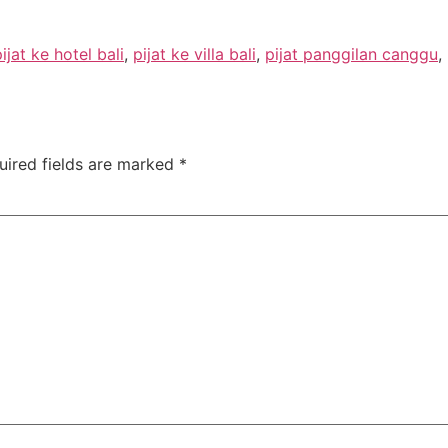
ijat ke hotel bali
,
pijat ke villa bali
,
pijat panggilan canggu
,
uired fields are marked
*