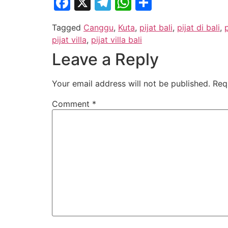
Facebook
X
Telegram
WhatsApp
Share
Tagged
Canggu
,
Kuta
,
pijat bali
,
pijat di bali
,
p
pijat villa
,
pijat villa bali
Leave a Reply
Your email address will not be published.
Req
Comment
*